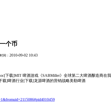
 一个币
2010-09-02 10:43
时间：
c[下载]MIT 啤酒游戏《SABMiller》全球第二大啤酒酿造
[下载]啤酒行业[下载]龙源啤酒的营销战略美勒啤酒
ge=1&fromuid=2115086#pid4010459