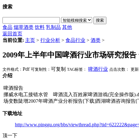
搜索
搜索
食品
烟草
酒类
饮料
乳制品
其他
返回首页
当前位置:
主页
>
行业分析
>
食品行业
>
酒类
>
2009年上半年中国啤酒行业市场研究报告
Pdf
可复制
啤酒行业
文件格式：
可复制性：
TAG标签：
点击次数：
更新
介绍
啤酒报告
挪威水电工接错水管 啤酒流入百姓家啤酒游戏(完全操作版).do
场变数陡增2007年啤酒产业分析报告[下载]西湖啤酒咨询报告
下载地址
http://www.pinggu.org/bbs/viewthread.php?tid=622222&pa
顶一下