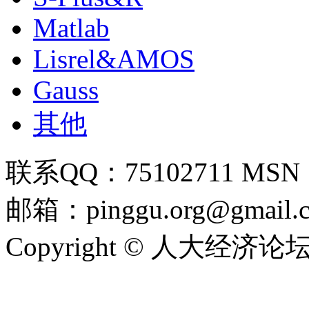
Matlab
Lisrel&AMOS
Gauss
其他
联系QQ：75102711 MSN：pi
邮箱：pinggu.org@gmail.
Copyright © 人大经