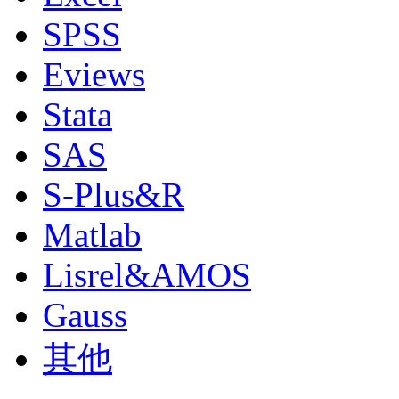
SPSS
Eviews
Stata
SAS
S-Plus&R
Matlab
Lisrel&AMOS
Gauss
其他