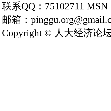
联系QQ：75102711 MSN：pi
邮箱：pinggu.org@gmail.
Copyright © 人大经