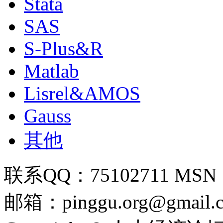
Stata
SAS
S-Plus&R
Matlab
Lisrel&AMOS
Gauss
其他
联系QQ：75102711 MSN：pi
邮箱：pinggu.org@gmail.