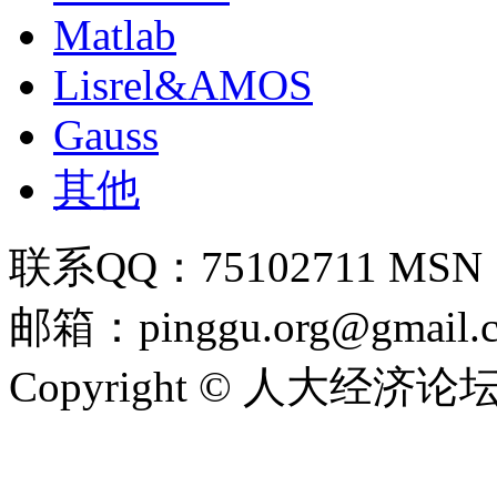
Matlab
Lisrel&AMOS
Gauss
其他
联系QQ：75102711 MSN：pi
邮箱：pinggu.org@gmail.
Copyright © 人大经