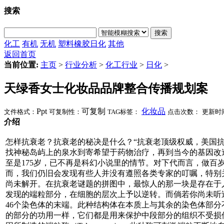
搜索
搜索
化工
有机
无机
塑料橡胶
日化
其他
返回首页
当前位置:
主页
>
行业分析
>
化工行业
>
日化
>
天绿香女士化妆品品牌整合传播规划案
Ppt
可复制
化妆品
文件格式：
可复制性：
TAG标签：
点击次数：
更新时
介绍
怎样抗衰老？抗衰老的秘决是什么？“抗衰老顶级权威，美国
找神秘岛屿上的泉水到寄希望于药物治疗，再到当今的基因改造
至是175岁，已不再是科幻小说里的情节。对下代而言，做
而，我们仍旧会发现有些人并没有遵照各类专家的叮嘱，特别
尚未解开。在抗衰老谜题的拼图中，最惊人的那一块是存在于人
发现的端粒部分，在细胞的层次上予以逆转。而倘若你尚未听
46个染色体的末端。此种结构体在本质上与其余的染色体部
的部分的功用一样，它们都是用来保护中段部分的组织不受损