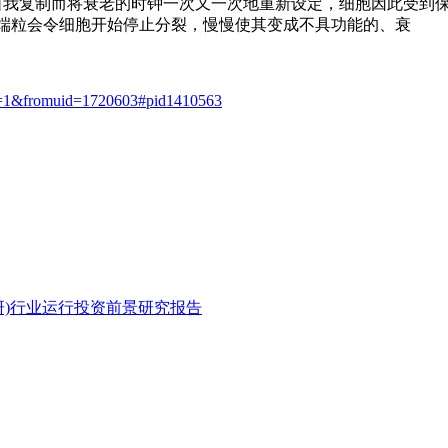
不断地自我复制而将衰老的时钟一次又一次地重新设定，细胞因此受
端粒会令细胞开始停止分裂，慢慢使其变成不具功能的、衰
ge=1&fromuid=1720603#pid1410563
研)行业运行投资前景研究报告