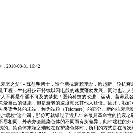
2010-03-31 16:42
间：
抗衰老之父”－陈益明博士，造全新抗衰老理念，掀起新一轮抗衰
工程，生化科技正持续以闪电般的速度蓬勃发展。同时也让人类的
百岁人不再是个遥不可及的梦想！医药科技的改进、运动、营养及
关爱自己的健康，但是衰老的速度却比其他人还慢。因此，我们
类染色体的末端，称为端粒（Telomere）的部分。新的抗衰
过“端粒”这个词，那你可就错过了近几年来最具革命性的抗衰老
分不尽相同，外表亦会随染色体的不同而有所差异，此种端粒的
伤的。染色体末端之端粒在保护染色体时，所用的方式是在每次