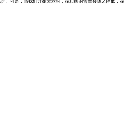
到保护。可是，当我们开始衰老时，端粒酶的含量会随之降低，端