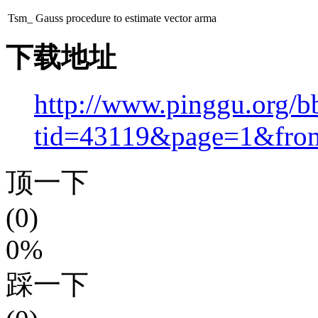
Tsm_ Gauss procedure to estimate vector arma
下载地址
http://www.pinggu.org/b
tid=43119&page=1&fro
顶一下
(0)
0%
踩一下