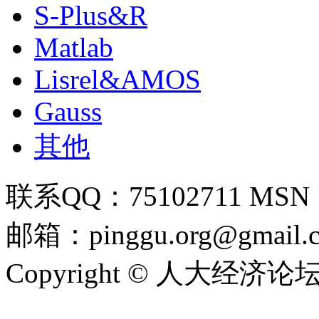
S-Plus&R
Matlab
Lisrel&AMOS
Gauss
其他
联系QQ：75102711 MSN：pi
邮箱：pinggu.org@gmail.
Copyright © 人大经